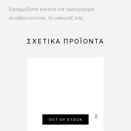
Εφαρμόζεται εύκολα και ομοιόμορφα
αναδεικνύοντας το μακιγιάζ σας.
ΣΧΕΤΙΚΆ ΠΡΟΪΌΝΤΑ
OUT OF STOCK