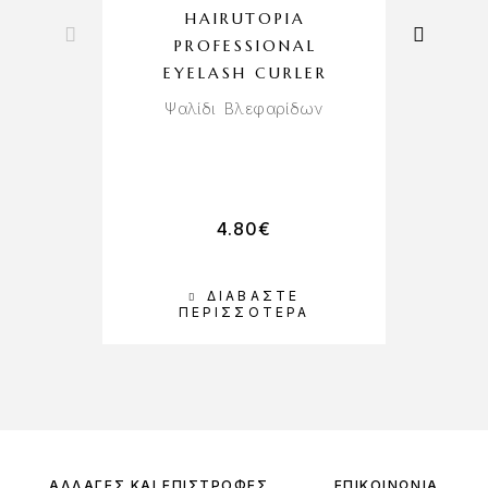
HAIRUTOPIA
PROFESSIONAL
EYELASH CURLER
S
Ψαλίδι Βλεφαρίδων
Ασ
4.80
€
ΔΙΑΒΆΣΤΕ
ΠΕΡΙΣΣΌΤΕΡΑ
ΑΛΛΑΓΈΣ ΚΑΙ ΕΠΙΣΤΡΟΦΈΣ
ΕΠΙΚΟΙΝΩΝΊΑ